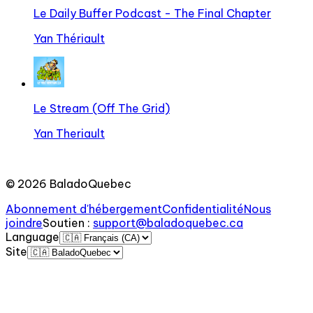
Le Daily Buffer Podcast - The Final Chapter
Yan Thériault
Le Stream (Off The Grid)
Yan Theriault
©
2026
BaladoQuebec
Abonnement d'hébergement
Confidentialité
Nous
joindre
Soutien
:
support@baladoquebec.ca
Language
Site