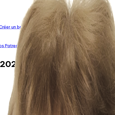
 Créer un balado
os Patreon
Ajouter / Créer un balado
 20250410 0720 sami aoun 