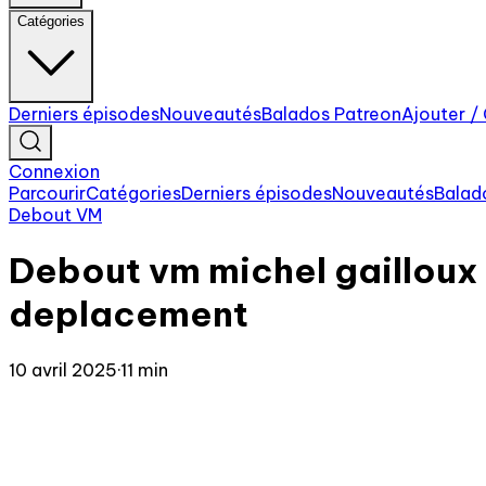
Catégories
Derniers épisodes
Nouveautés
Balados Patreon
Ajouter /
Connexion
Parcourir
Catégories
Derniers épisodes
Nouveautés
Balad
Debout VM
Debout vm michel gailloux
deplacement
10 avril 2025
·
11 min