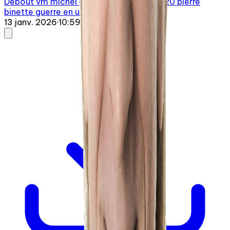
Debout vm michel gailloux 20260113 0720 pierre
binette guerre en ukraine 25
13 janv. 2026
·
10:59