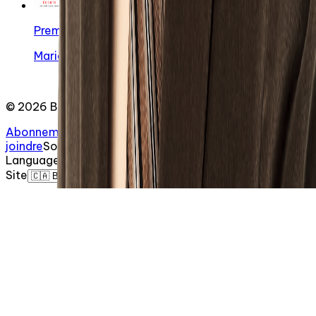
Première Écoute avec Mario Boulianne
Mario Boulianne
©
2026
BaladoQuebec
Abonnement d'hébergement
Confidentialité
Nous
joindre
Soutien
:
support@baladoquebec.ca
Language
Site