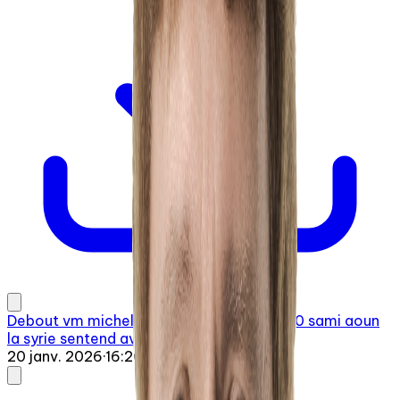
Debout vm michel gailloux 20260120 0810 sami aoun
la syrie sentend avec les
20 janv. 2026
·
16:20