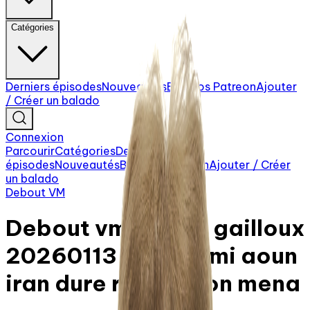
Catégories
Derniers épisodes
Nouveautés
Balados Patreon
Ajouter
/ Créer un balado
Connexion
Parcourir
Catégories
Derniers
épisodes
Nouveautés
Balados Patreon
Ajouter / Créer
un balado
Debout VM
Debout vm michel gailloux
20260113 0810 sami aoun
iran dure repression mena