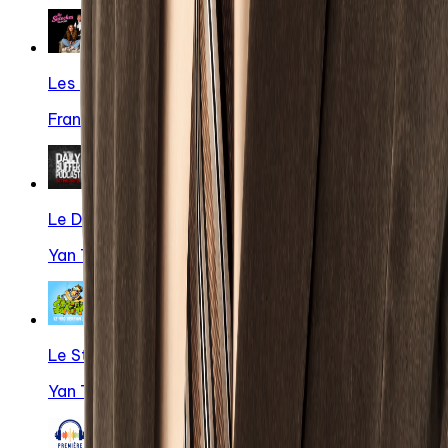
Les sacoches S'a poud
France D'amour
Le Daily Buffer Podcast - The Final Chapter
Yan Thériault
Le Stream (Off The Grid)
Yan Theriault