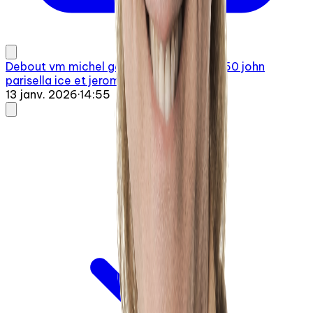
Debout vm michel gailloux 20260113 0750 john
parisella ice et jerome powell
13 janv. 2026
·
14:55