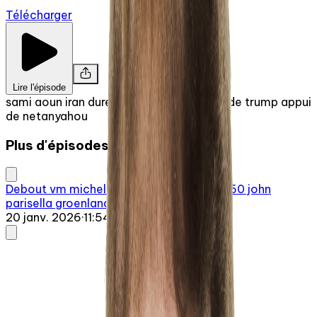
Télécharger
Lire l'épisode
sami aoun iran dure repression menaces de trump appui
de netanyahou
Plus d'épisodes
Debout vm michel gailloux 20260120 0750 john
parisella groenland conseil de
20 janv. 2026
·
11:54