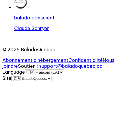
balado conscient
Claude Schryer
©
2026
BaladoQuebec
Abonnement d'hébergement
Confidentialité
Nous
joindre
Soutien
:
support@baladoquebec.ca
Language
Site