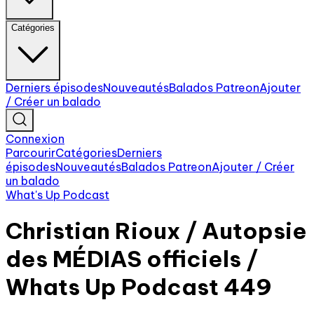
Catégories
Derniers épisodes
Nouveautés
Balados Patreon
Ajouter
/ Créer un balado
Connexion
Parcourir
Catégories
Derniers
épisodes
Nouveautés
Balados Patreon
Ajouter / Créer
un balado
What's Up Podcast
Christian Rioux / Autopsie
des MÉDIAS officiels /
Whats Up Podcast 449