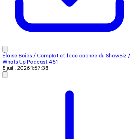
Éloïse Boies / CompIot et face cachée du ShowBiz /
Whats Up Podcast 461
8 juill. 2026
·
1:57:38