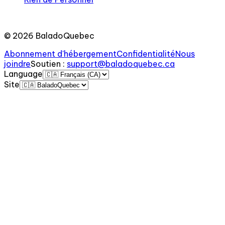
©
2026
BaladoQuebec
Abonnement d'hébergement
Confidentialité
Nous
joindre
Soutien
:
support@baladoquebec.ca
Language
Site