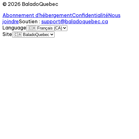
©
2026
BaladoQuebec
Abonnement d'hébergement
Confidentialité
Nous
joindre
Soutien
:
support@baladoquebec.ca
Language
Site