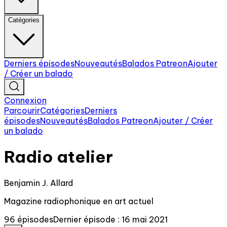
Catégories
Derniers épisodes
Nouveautés
Balados Patreon
Ajouter
/ Créer un balado
Connexion
Parcourir
Catégories
Derniers
épisodes
Nouveautés
Balados Patreon
Ajouter / Créer
un balado
Radio atelier
Benjamin J. Allard
Magazine radiophonique en art actuel
96 épisodes
Dernier épisode : 16 mai 2021