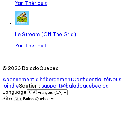
Yan Thériault
Le Stream (Off The Grid)
Yan Theriault
©
2026
BaladoQuebec
Abonnement d'hébergement
Confidentialité
Nous
joindre
Soutien
:
support@baladoquebec.ca
Language
Site