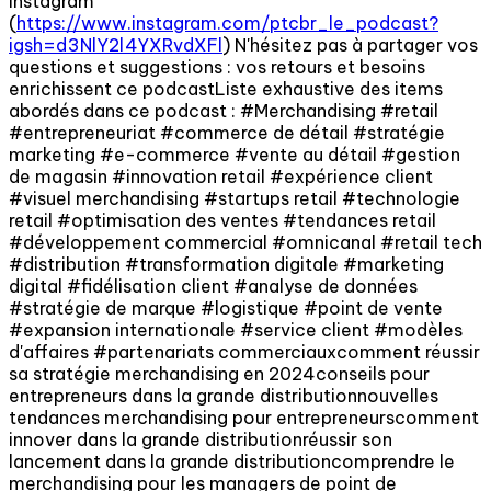
Instagram
(
https://www.instagram.com/ptcbr_le_podcast?
igsh=d3NlY2l4YXRvdXFl
) N'hésitez pas à partager vos
questions et suggestions : vos retours et besoins
enrichissent ce podcastListe exhaustive des items
abordés dans ce podcast : #Merchandising #retail
#entrepreneuriat #commerce de détail #stratégie
marketing #e-commerce #vente au détail #gestion
de magasin #innovation retail #expérience client
#visuel merchandising #startups retail #technologie
retail #optimisation des ventes #tendances retail
#développement commercial #omnicanal #retail tech
#distribution #transformation digitale #marketing
digital #fidélisation client #analyse de données
#stratégie de marque #logistique #point de vente
#expansion internationale #service client #modèles
d'affaires #partenariats commerciauxcomment réussir
sa stratégie merchandising en 2024conseils pour
entrepreneurs dans la grande distributionnouvelles
tendances merchandising pour entrepreneurscomment
innover dans la grande distributionréussir son
lancement dans la grande distributioncomprendre le
merchandising pour les managers de point de