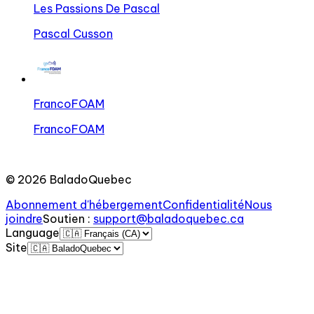
Les Passions De Pascal
Pascal Cusson
FrancoFOAM
FrancoFOAM
©
2026
BaladoQuebec
Abonnement d'hébergement
Confidentialité
Nous
joindre
Soutien
:
support@baladoquebec.ca
Language
Site