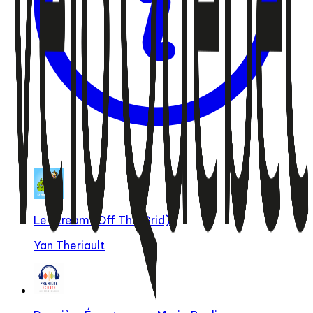
Le Stream (Off The Grid)
Yan Theriault