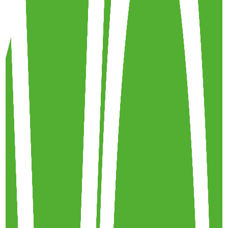
Télécharger
Lire l'épisode
Magali revient sur les manifestions devant les écoles
pour la sécurité routière suite au décès de la jeune
Maria Legenkovska.
Plus d'épisodes
Les ateliers communautaires de mécanique vélo
6 juin 2023
·
9:59