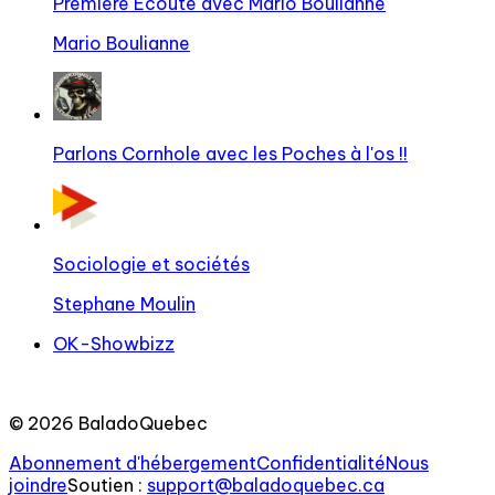
Première Écoute avec Mario Boulianne
Mario Boulianne
Parlons Cornhole avec les Poches à l'os !!
Sociologie et sociétés
Stephane Moulin
OK-Showbizz
©
2026
BaladoQuebec
Abonnement d'hébergement
Confidentialité
Nous
joindre
Soutien
:
support@baladoquebec.ca