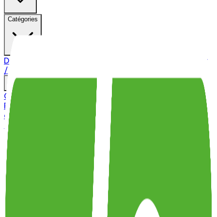
Catégories
Derniers épisodes
Nouveautés
Balados Patreon
Ajouter
/ Créer un balado
Connexion
Parcourir
Catégories
Derniers
épisodes
Nouveautés
Balados Patreon
Ajouter / Créer
un balado
Les chroniques de Magali Bebronne
Manifestations devant les
écoles du Québec pour
«sonner la fin de la récréa