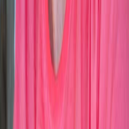
Audio
Le Show à Big Jo
04 - Vincent Tringle-Thibault (Le Show à Big
Jo)
1 juill. 2022
·
1:13:20