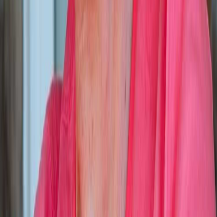
Audio
Le Show à Big Jo
05 - Big Jo Interviewé par William Julien (Le
Show à Big Jo)