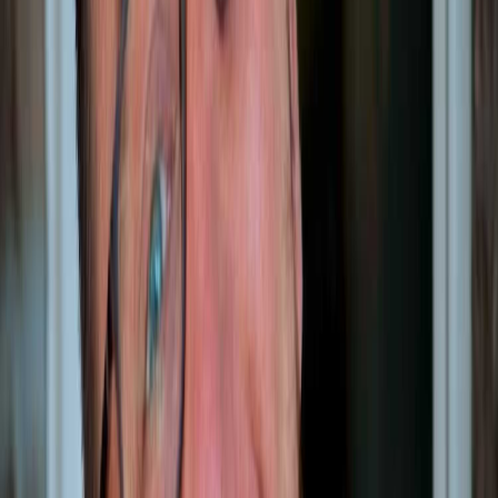
Le Show à Big Jo
13 - Sabrina Fournier (Le Show à Big Jo)
1 juill. 2022
·
57:13