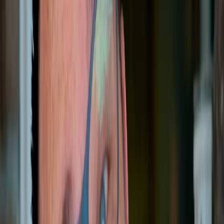
Audio
Le Show à Big Jo
14 - Marc-André Roy (Le Show à Big Jo)
1 juill. 2022
·
1:03:44