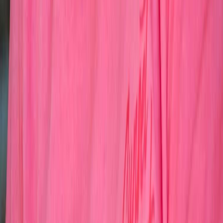
Du bruit à mes oreilles
DJ JeFF Gadoury presente - Le Podcast
Jeff Gadoury
Branche-toi sur toi
Alexandra Gravel
Ça Reste Dans La Cave
Fred Guitard et Jeffrey Doucet