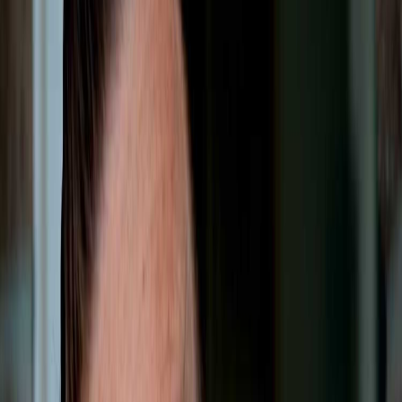
Audio
Le Show à Big Jo
16 - Francis Mercier (Le Show à Big Jo)
1 juill. 2022
·
58:10