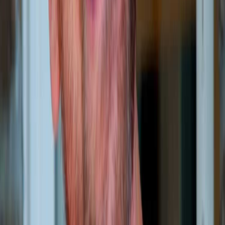
08 - Ronny Fortin (Le Show à Big Jo)
1 juill. 2022
·
1:12:15