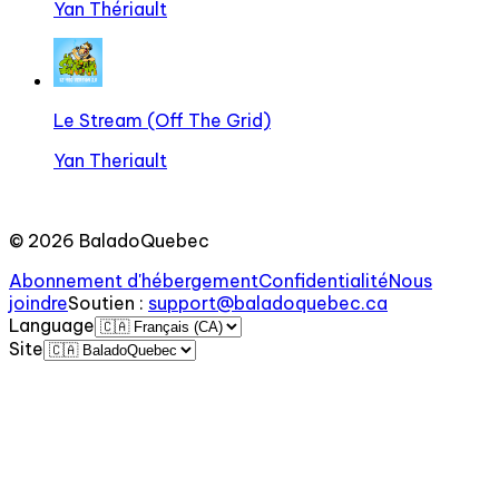
Yan Thériault
Le Stream (Off The Grid)
Yan Theriault
©
2026
BaladoQuebec
Abonnement d'hébergement
Confidentialité
Nous
joindre
Soutien
:
support@baladoquebec.ca
Language
Site