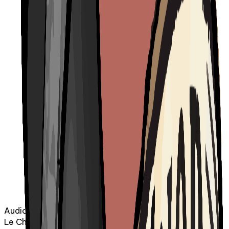
Audio
Le Chic-Zénob