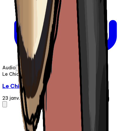
Audio
Le Chic-Zénob
Le Chic-Zénob - Épisode 04 | Faon
23 janv. 2025
·
1:03:55