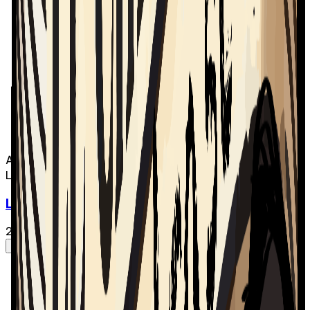
Audio
Le Chic-Zénob
Le Chic-Zénob - Épisode 06 | Jetsam
21 févr. 2025
·
1:01:39