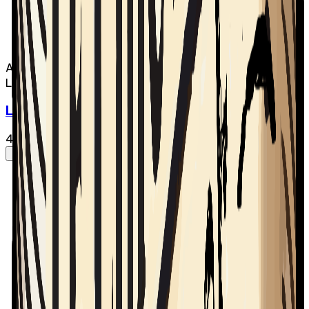
Audio
Le Chic-Zénob
Le Chic-Zénob - Épisode 07 | Dogo Suicide
4 mars 2025
·
57:17