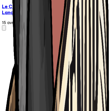
Le Chic-Zénob - Épisode | 11 Spécial
Lancement Vinyllia
15 avr. 2025
·
38:07