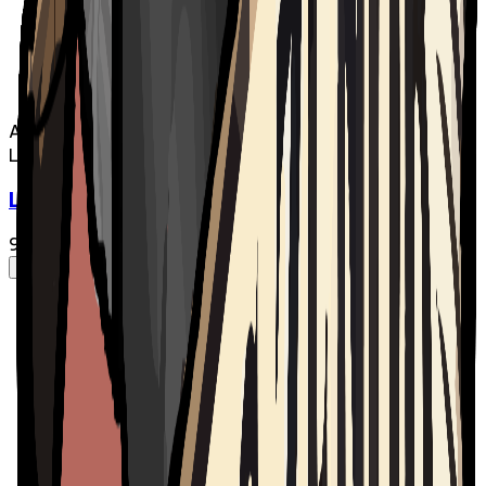
Audio
Le Chic-Zénob
Le Chic-Zénob - Épisode 10 | The Matchup
9 avr. 2025
·
53:42