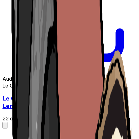
Audio
Le Chic-Zénob
Le Chic-Zénob - Épisode 12 | Catherine
Lemay
22 avr. 2025
·
47:43