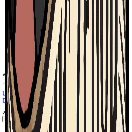
Audio
Le Chic-Zénob
Le Chic-Zénob - Épisode 09 | Maude
Dessureault
2 avr. 2025
·
49:08