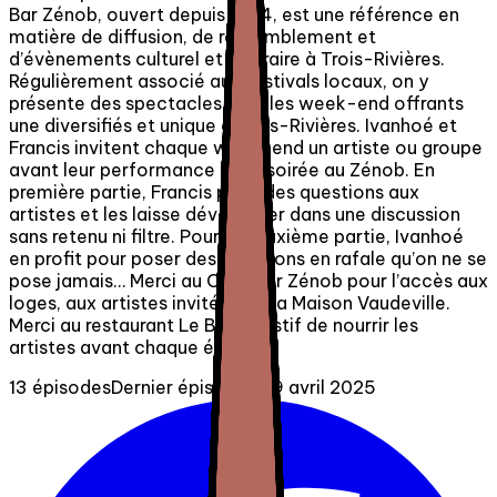
Bar Zénob, ouvert depuis 1984, est une référence en
matière de diffusion, de rassemblement et
d’évènements culturel et littéraire à Trois-Rivières.
Régulièrement associé aux festivals locaux, on y
présente des spectacles tous les week-end offrants
une diversifiés et unique à Trois-Rivières. Ivanhoé et
Francis invitent chaque week-end un artiste ou groupe
avant leur performance de la soirée au Zénob. En
première partie, Francis pose des questions aux
artistes et les laisse développer dans une discussion
sans retenu ni filtre. Pour la deuxième partie, Ivanhoé
en profit pour poser des questions en rafale qu’on ne se
pose jamais… Merci au Café Bar Zénob pour l’accès aux
loges, aux artistes invités et à la Maison Vaudeville.
Merci au restaurant Le Butin Festif de nourrir les
artistes avant chaque épisode.
13 épisodes
Dernier épisode : 29 avril 2025