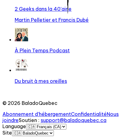
2 Geeks dans la 40'aine
Martin Pelletier et Francis Dubé
À Plein Temps Podcast
Du bruit à mes oreilles
©
2026
BaladoQuebec
Abonnement d'hébergement
Confidentialité
Nous
joindre
Soutien
:
support@baladoquebec.ca
Language
Site