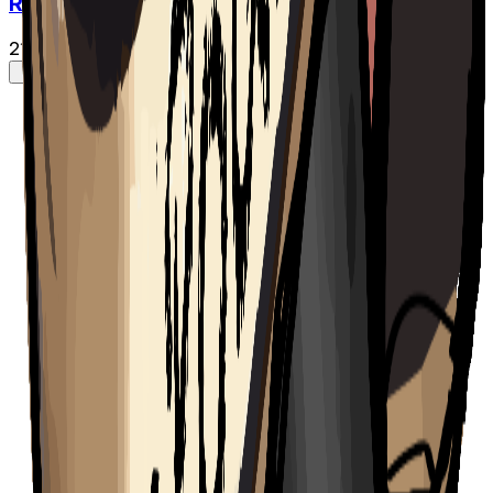
Rap au Zénob
21 févr. 2025
·
1:08:49