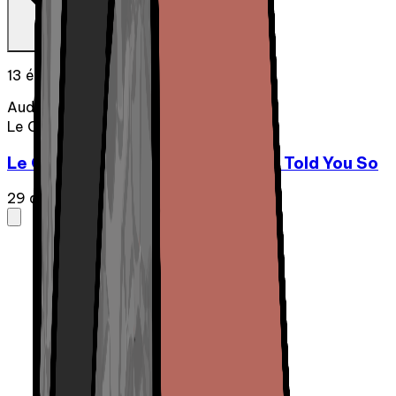
13 épisodes
Audio
Le Chic-Zénob
Le Chic-Zénob - Épisode 13 | We Told You So
29 avr. 2025
·
1:05:20