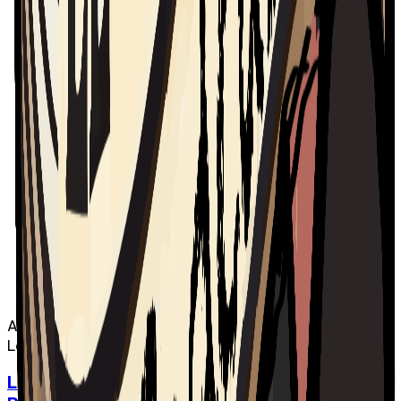
Audio
Le Chic-Zénob
Le Chic-Zénob - Épisode 05 | Open Mic de