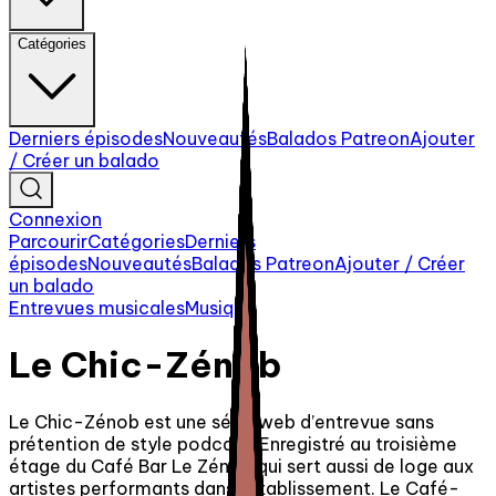
Catégories
Derniers épisodes
Nouveautés
Balados Patreon
Ajouter
/ Créer un balado
Connexion
Parcourir
Catégories
Derniers
épisodes
Nouveautés
Balados Patreon
Ajouter / Créer
un balado
Entrevues musicales
Musique
Le Chic-Zénob
Le Chic-Zénob est une série web d’entrevue sans
prétention de style podcast. Enregistré au troisième
étage du Café Bar Le Zénob qui sert aussi de loge aux
artistes performants dans l’établissement. Le Café-