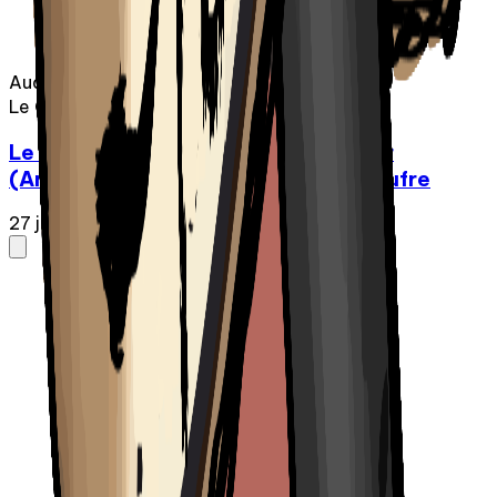
Audio
Le Chic-Zénob
Le Chic-Zénob - Épisode 03 | Gosier
(Antoine Brunet Carter et Jeremie Dufre
27 janv. 2025
·
1:14:02