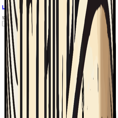
Le Chic-Zénob - Épisode 08 | Feu Futur Moi
13 mars 2025
·
42:28