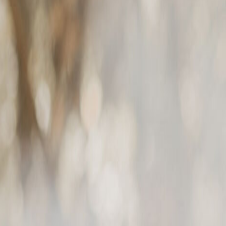
ommun), vers le sens (ce qui nous touche profondément et
r en soi) par l’étude de soi à tous les niveaux : santé,
t professeure de yoga. Elle se spécialise dans l'art de
 des programmes Aligne ta vie et Transmutation dans leur
aire partie de la conversation, soumettez des