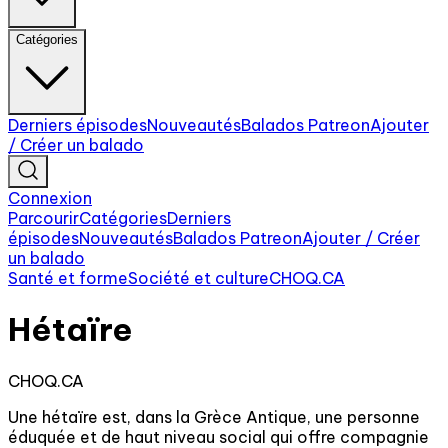
Catégories
Derniers épisodes
Nouveautés
Balados Patreon
Ajouter
/ Créer un balado
Connexion
Parcourir
Catégories
Derniers
épisodes
Nouveautés
Balados Patreon
Ajouter / Créer
un balado
Santé et forme
Société et culture
CHOQ.CA
Hétaïre
CHOQ.CA
Une hétaïre est, dans la Grèce Antique, une personne
éduquée et de haut niveau social qui offre compagnie