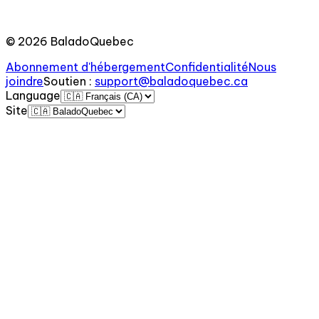
©
2026
BaladoQuebec
Abonnement d'hébergement
Confidentialité
Nous
joindre
Soutien
:
support@baladoquebec.ca
Language
Site