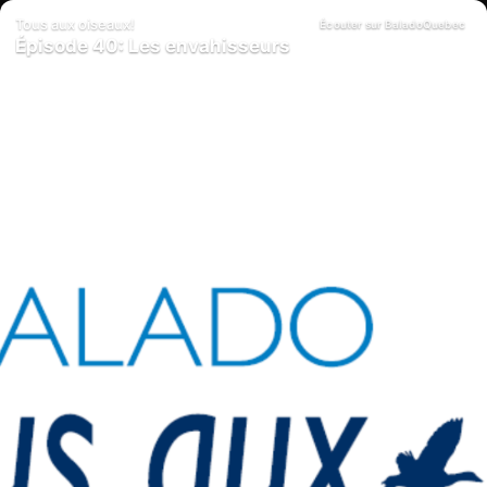
Tous aux oiseaux!
Écouter sur BaladoQuebec
Épisode 40: Les envahisseurs