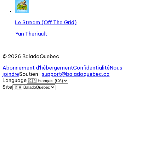
Le Stream (Off The Grid)
Yan Theriault
©
2026
BaladoQuebec
Abonnement d'hébergement
Confidentialité
Nous
joindre
Soutien
:
support@baladoquebec.ca
Language
Site