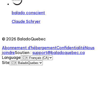
balado conscient
Claude Schryer
©
2026
BaladoQuebec
Abonnement d'hébergement
Confidentialité
Nous
joindre
Soutien
:
support@baladoquebec.ca
Language
Site