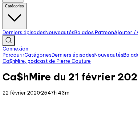
Catégories
Derniers épisodes
Nouveautés
Balados Patreon
Ajouter /
Connexion
Parcourir
Catégories
Derniers épisodes
Nouveautés
Balad
Ca$hMire, podcast de Pierre Couture
Ca$hMire du 21 février 20
22 février 2020
·
2547h 43m