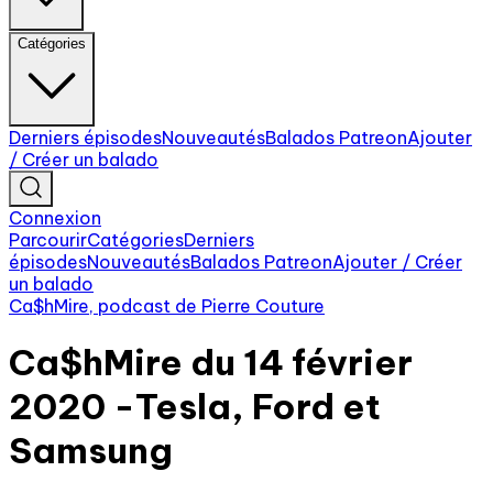
Catégories
Derniers épisodes
Nouveautés
Balados Patreon
Ajouter
/ Créer un balado
Connexion
Parcourir
Catégories
Derniers
épisodes
Nouveautés
Balados Patreon
Ajouter / Créer
un balado
Ca$hMire, podcast de Pierre Couture
Ca$hMire du 14 février
2020 -Tesla, Ford et
Samsung