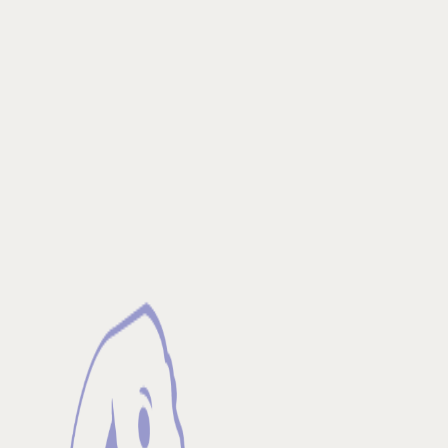
 Créer un balado
os Patreon
Ajouter / Créer un balado
 travail et aborde différents enjeux en lien avec leur indu