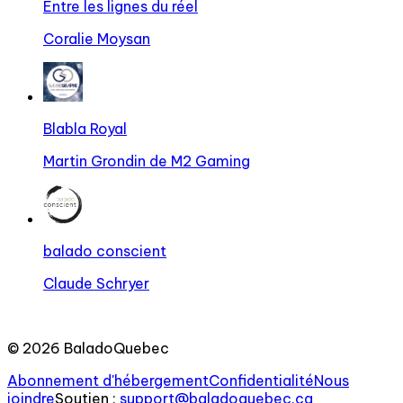
Entre les lignes du réel
Coralie Moysan
Blabla Royal
Martin Grondin de M2 Gaming
balado conscient
Claude Schryer
©
2026
BaladoQuebec
Abonnement d'hébergement
Confidentialité
Nous
joindre
Soutien
:
support@baladoquebec.ca