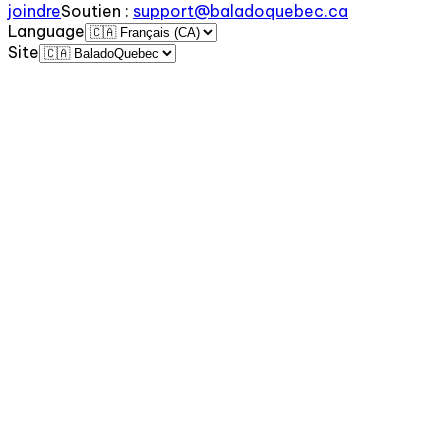
joindre
Soutien
:
support@baladoquebec.ca
Language
Site