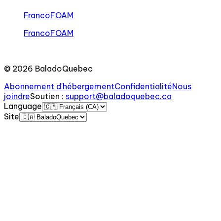
FrancoFOAM
FrancoFOAM
©
2026
BaladoQuebec
Abonnement d'hébergement
Confidentialité
Nous
joindre
Soutien
:
support@baladoquebec.ca
Language
Site