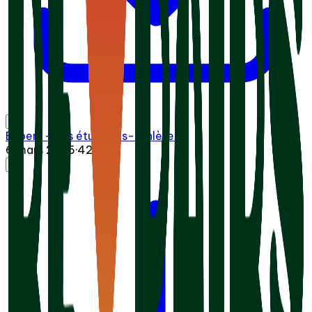
Expert - Les étudiants-athlètes
6 mars 2026
·
42:22