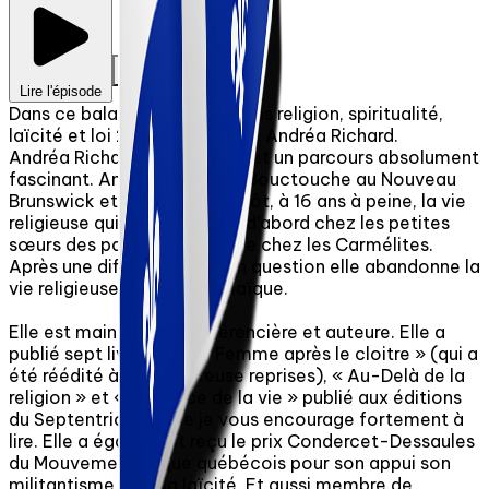
Lire l'épisode
Dans ce balado nous discutons religion, spiritualité,
laïcité et loi 21 avec madame Andréa Richard.
Andréa Richard a eu une vie et un parcours absolument
fascinant. Andréa est née à Bouctouche au Nouveau
Brunswick et a adopté très tôt, à 16 ans à peine, la vie
religieuse qui a duré 20 ans, d’abord chez les petites
sœurs des pauvres et ensuite chez les Carmélites.
Après une difficile remise en question elle abandonne la
vie religieuse et redevient laïque.
Elle est maintenant conférencière et auteure. Elle a
publié sept livres dont « Femme après le cloitre » (qui a
été réédité à de nombreuse reprises), « Au-Delà de la
religion » et « l’essence de la vie » publié aux éditions
du Septentrion et que je vous encourage fortement à
lire. Elle a également reçu le prix Condercet-Dessaules
du Mouvement laïque québécois pour son appui son
militantisme pour la laïcité. Et aussi membre de