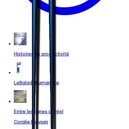
Histoires de productivité
LeBaladoHumaniste
Entre les lignes du réel
Coralie Moysan