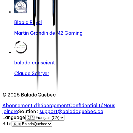
Blabla Royal
Martin Grondin de M2 Gaming
balado conscient
Claude Schryer
©
2026
BaladoQuebec
Abonnement d'hébergement
Confidentialité
Nous
joindre
Soutien
:
support@baladoquebec.ca
Language
Site