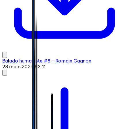
Balado humaniste #8 - Romain Gagnon
28 mars 2023
·
53:11