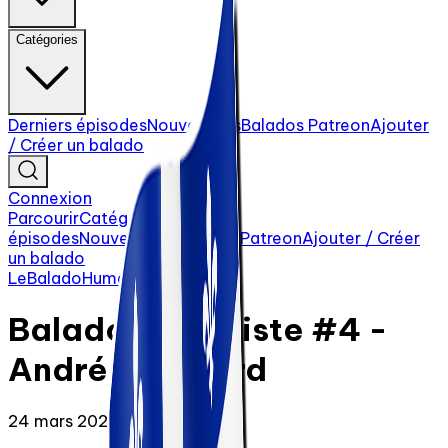
Catégories
Derniers épisodes
Nouveautés
Balados Patreon
Ajouter
/ Créer un balado
Connexion
Parcourir
Catégories
Derniers
épisodes
Nouveautés
Balados Patreon
Ajouter / Créer
un balado
LeBaladoHumaniste
Balado humaniste #4 -
Andréa Richard
24 mars 2022
·
17 min