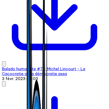
Balado humaniste #7 - Michel Lincourt - La
Cacocratie ou la démocratie assa
3 févr. 2023
·
40:03