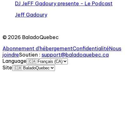
DJ JeFF Gadoury presente - Le Podcast
Jeff Gadoury
©
2026
BaladoQuebec
Abonnement d'hébergement
Confidentialité
Nous
joindre
Soutien
:
support@baladoquebec.ca
Language
Site