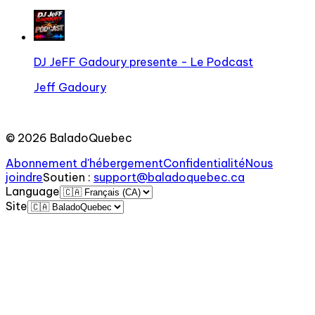
DJ JeFF Gadoury presente - Le Podcast
Jeff Gadoury
©
2026
BaladoQuebec
Abonnement d'hébergement
Confidentialité
Nous
joindre
Soutien
:
support@baladoquebec.ca
Language
Site